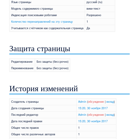
Язык страницы
русский (ru)
Модель содержимого страницы
вики-текст
Индексация поисковыми роботами
Разрешено
Количество перенаправлений на эту страницу
1
Учитывается счётчиком как содержательная страница
Да
Защита страницы
Редактирование
Без защиты (бессрочно)
Переименование
Без защиты (бессрочно)
История изменений
Создатель страницы
Admin
(
обсуждение
|
вклад
)
Дата создания страницы
15:20, 30 ноября 2017
Последний редактор
Admin
(
обсуждение
|
вклад
)
Дата последней правки
15:20, 30 ноября 2017
Общее число правок
1
Общее число различных авторов
1