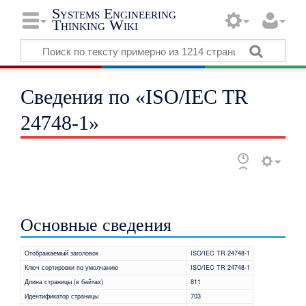
Systems Engineering
Thinking Wiki
Сведения по «ISO/IEC TR
24748-1»
Основные сведения
Отображаемый заголовок
ISO/IEC TR 24748-1
Ключ сортировки по умолчанию
ISO/IEC TR 24748-1
Длина страницы (в байтах)
811
Идентификатор страницы
703