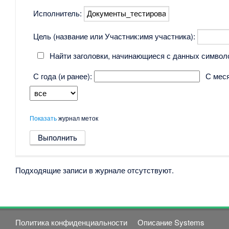
Исполнитель:
Цель (название или Участник:имя участника):
Найти заголовки, начинающиеся с данных символ
С года (и ранее):
С меся
Показать
журнал меток
Подходящие записи в журнале отсутствуют.
Политика конфиденциальности
Описание Systems